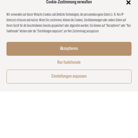
Cookie-Zustimmung verwalten
Wir verwenden auf dieser Website Cookies und ähnliche Technologien, die personenbezogene Daten (z. B. Ihre IP-
Adresse) erfassen und nutzen. Wenn Sie zustimmen, können die Cookies, Gerätekennungen oder andere Daten auf
Ihrem Gerät für die beschriebenen Zwecke gespeichert oder abgerufen werden. Sie können auf "Akzeptieren" oder "Nur
funktionale" klicken oder die "Einstellungen anpassen", um Ihre Zustimmung anzupassen.
Akzeptieren
Nur funktionale
Einstellungen anpassen
PILZE RAFFINIERT
KOMBINIERT