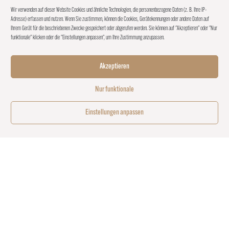
Wir verwenden auf dieser Website Cookies und ähnliche Technologien, die personenbezogene Daten (z. B. Ihre IP-
Adresse) erfassen und nutzen. Wenn Sie zustimmen, können die Cookies, Gerätekennungen oder andere Daten auf
Ihrem Gerät für die beschriebenen Zwecke gespeichert oder abgerufen werden. Sie können auf "Akzeptieren" oder "Nur
funktionale" klicken oder die "Einstellungen anpassen", um Ihre Zustimmung anzupassen.
Akzeptieren
Nur funktionale
Einstellungen anpassen
PILZE RAFFINIERT
KOMBINIERT